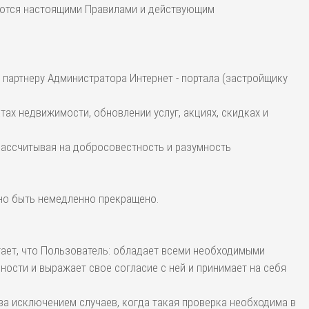
руются настоящими Правилами и действующим
 партнеру Администратора Интернет - портала (застройщику
тах недвижимости, обновлении услуг, акциях, скидках и
 рассчитывая на добросовестность и разумность
но быть немедленно прекращено.
итает, что Пользователь: обладает всеми необходимыми
ости и выражает свое согласие с ней и принимает на себя
за исключением случаев, когда такая проверка необходима в