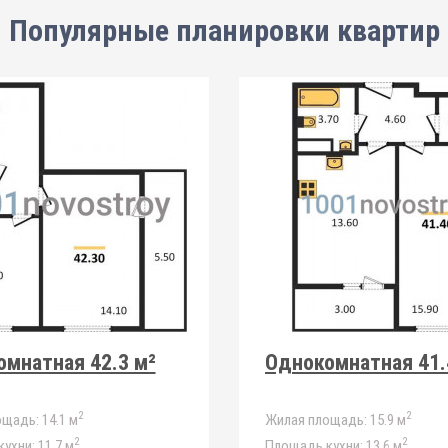
Популярные планировки квартир
мнатная 42.3 м²
Однокомнатная 41.
2
2
ощадь:
14.1 м
Жилая площадь:
15.9 м
2
2
ухни:
11.7 м
Площадь кухни:
13.6 м