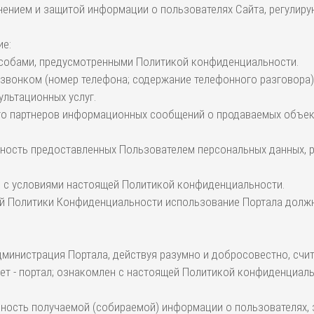
ранением и защитой информации о пользователях Сайта, регули
ие:
способами, предусмотренными Политикой конфиденциальности.
о звонком (номер телефона; содержание телефонного разговора)
ультационных услуг.
и его партнеров информационных сообщений о продаваемых объек
верность предоставленных Пользователем персональных данных,
ие с условиями настоящей Политикой конфиденциальности.
щей Политики Конфиденциальности использование Портала долж
 Администрация Портала, действуя разумно и добросовестно, сч
т - портал; ознакомлен с настоящей Политикой конфиденциальн
ерность получаемой (собираемой) информации о пользователях, 