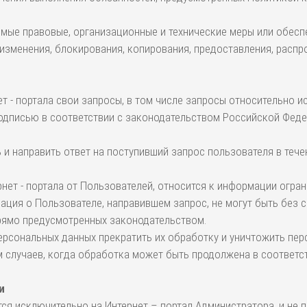
имые правовые, организационные и технические меры или обесп
 изменения, блокирования, копирования, предоставления, распр
ет - портала свои запросы, в том числе запросы относительно 
дписью в соответствии с законодательством Российской Федер
ь и направить ответ на поступивший запрос пользователя в тече
нет - портала от Пользователей, относится к информации огра
ация о Пользователе, направившем запрос, не могут быть без 
 прямо предусмотренных законодательством.
персональных данных прекратить их обработку и уничтожить пе
м случаев, когда обработка может быть продолжена в соответс
и
я исключительно на Интернет – портал Администратора, и не п